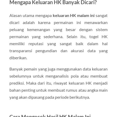
Mengapa Keluaran HK Banyak Dicari?
Alasan utama mengapa
keluaran HK malam ini
sangat
dicari adalah karena permainan ini menawarkan
peluang kemenangan yang besar dengan sistem
permainan yang sederhana. Selain itu, togel HK
memiliki reputasi yang sangat baik dalam hal
transparansi pengundian dan akurasi data yang
diberikan.
Banyak pemain yang juga menggunakan data keluaran
sebelumnya untuk menganalisis pola atau membuat
prediksi. Maka dari itu, riwayat keluaran HK menjadi
bahan penting untuk membuat rumus atau angka main
yang akan dipasang pada periode berikutnya.
Cara Mengecek Hasil HK Malam Ini