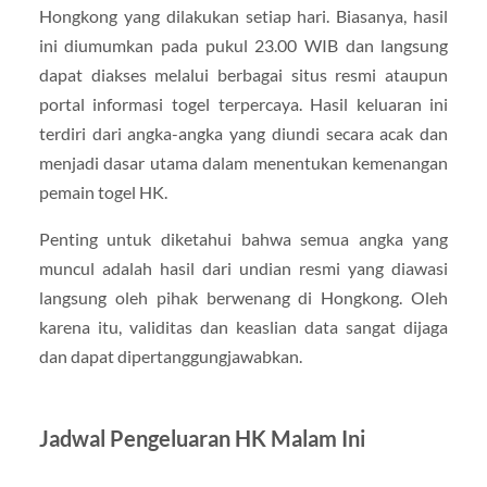
Hongkong yang dilakukan setiap hari. Biasanya, hasil
ini diumumkan pada pukul 23.00 WIB dan langsung
dapat diakses melalui berbagai situs resmi ataupun
portal informasi togel terpercaya. Hasil keluaran ini
terdiri dari angka-angka yang diundi secara acak dan
menjadi dasar utama dalam menentukan kemenangan
pemain togel HK.
Penting untuk diketahui bahwa semua angka yang
muncul adalah hasil dari undian resmi yang diawasi
langsung oleh pihak berwenang di Hongkong. Oleh
karena itu, validitas dan keaslian data sangat dijaga
dan dapat dipertanggungjawabkan.
Jadwal Pengeluaran HK Malam Ini