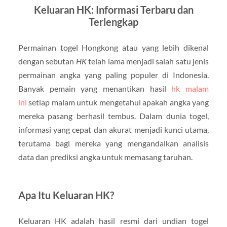
Keluaran HK: Informasi Terbaru dan
Terlengkap
Permainan togel Hongkong atau yang lebih dikenal
dengan sebutan
HK
telah lama menjadi salah satu jenis
permainan angka yang paling populer di Indonesia.
Banyak pemain yang menantikan hasil
hk malam
ini
setiap malam untuk mengetahui apakah angka yang
mereka pasang berhasil tembus. Dalam dunia togel,
informasi yang cepat dan akurat menjadi kunci utama,
terutama bagi mereka yang mengandalkan analisis
data dan prediksi angka untuk memasang taruhan.
Apa Itu Keluaran HK?
Keluaran HK adalah hasil resmi dari undian togel