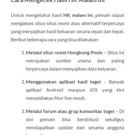
Untuk mengetahui hasil
HK malam ini
, pemain dapat
mengakses situs-situs resmi atau alternatif terpercaya
yang menyajikan hasil keluaran secara cepat dan tepat.
Berikut beberapa cara yang bisa dilakukan:
Melalui situs resmi Hongkong Pools
– Situs ini
merupakan sumber utama dan paling
terpercaya dalam menyajikan data keluaran.
Menggunakan aplikasi hasil togel
– Banyak
aplikasi Android maupun iOS yang kini
menyediakan fitur live result.
Melalui forum atau grup komunitas togel
– Di
sini pemain bisa berdiskusi sekaligus
mendapatkan update dari sesama anggota