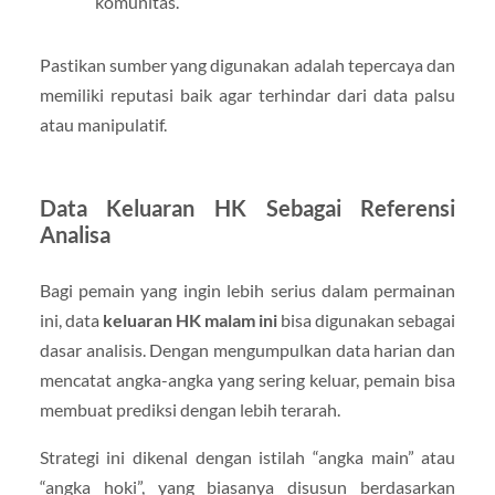
komunitas.
Pastikan sumber yang digunakan adalah tepercaya dan
memiliki reputasi baik agar terhindar dari data palsu
atau manipulatif.
Data Keluaran HK Sebagai Referensi
Analisa
Bagi pemain yang ingin lebih serius dalam permainan
ini, data
keluaran HK malam ini
bisa digunakan sebagai
dasar analisis. Dengan mengumpulkan data harian dan
mencatat angka-angka yang sering keluar, pemain bisa
membuat prediksi dengan lebih terarah.
Strategi ini dikenal dengan istilah “angka main” atau
“angka hoki”, yang biasanya disusun berdasarkan