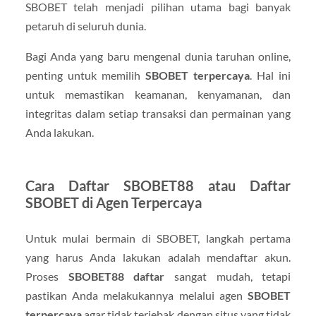
SBOBET telah menjadi pilihan utama bagi banyak
petaruh di seluruh dunia.
Bagi Anda yang baru mengenal dunia taruhan online,
penting untuk memilih
SBOBET terpercaya
. Hal ini
untuk memastikan keamanan, kenyamanan, dan
integritas dalam setiap transaksi dan permainan yang
Anda lakukan.
Cara
Daftar SBOBET88
atau
Daftar
SBOBET
di Agen Terpercaya
Untuk mulai bermain di SBOBET, langkah pertama
yang harus Anda lakukan adalah mendaftar akun.
Proses
SBOBET88 daftar
sangat mudah, tetapi
pastikan Anda melakukannya melalui agen
SBOBET
terpercaya
agar tidak terjebak dengan situs yang tidak