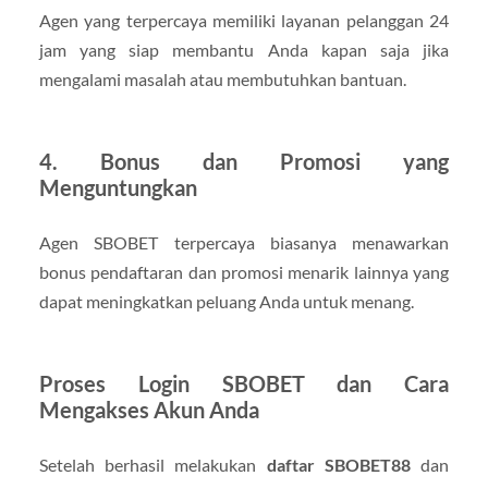
Agen yang terpercaya memiliki layanan pelanggan 24
jam yang siap membantu Anda kapan saja jika
mengalami masalah atau membutuhkan bantuan.
4.
Bonus dan Promosi yang
Menguntungkan
Agen SBOBET terpercaya biasanya menawarkan
bonus pendaftaran dan promosi menarik lainnya yang
dapat meningkatkan peluang Anda untuk menang.
Proses
Login SBOBET
dan Cara
Mengakses Akun Anda
Setelah berhasil melakukan
daftar SBOBET88
dan