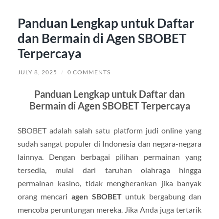
Panduan Lengkap untuk Daftar
dan Bermain di Agen SBOBET
Terpercaya
JULY 8, 2025
/
0 COMMENTS
Panduan Lengkap untuk Daftar dan
Bermain di Agen SBOBET Terpercaya
SBOBET adalah salah satu platform judi online yang
sudah sangat populer di Indonesia dan negara-negara
lainnya. Dengan berbagai pilihan permainan yang
tersedia, mulai dari taruhan olahraga hingga
permainan kasino, tidak mengherankan jika banyak
orang mencari
agen SBOBET
untuk bergabung dan
mencoba peruntungan mereka. Jika Anda juga tertarik