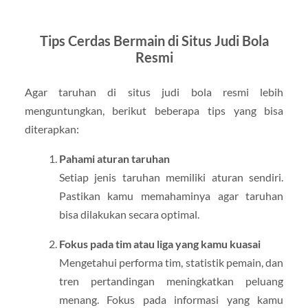
Tips Cerdas Bermain di Situs Judi Bola
Resmi
Agar taruhan di situs judi bola resmi lebih
menguntungkan, berikut beberapa tips yang bisa
diterapkan:
Pahami aturan taruhan
Setiap jenis taruhan memiliki aturan sendiri.
Pastikan kamu memahaminya agar taruhan
bisa dilakukan secara optimal.
Fokus pada tim atau liga yang kamu kuasai
Mengetahui performa tim, statistik pemain, dan
tren pertandingan meningkatkan peluang
menang. Fokus pada informasi yang kamu