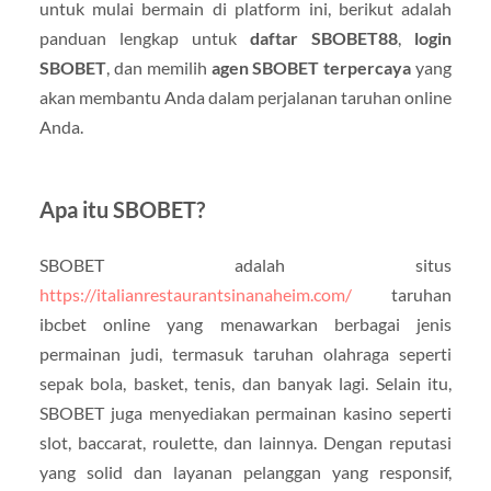
untuk mulai bermain di platform ini, berikut adalah
panduan lengkap untuk
daftar SBOBET88
,
login
SBOBET
, dan memilih
agen SBOBET terpercaya
yang
akan membantu Anda dalam perjalanan taruhan online
Anda.
Apa itu SBOBET?
SBOBET adalah situs
https://italianrestaurantsinanaheim.com/
taruhan
ibcbet online yang menawarkan berbagai jenis
permainan judi, termasuk taruhan olahraga seperti
sepak bola, basket, tenis, dan banyak lagi. Selain itu,
SBOBET juga menyediakan permainan kasino seperti
slot, baccarat, roulette, dan lainnya. Dengan reputasi
yang solid dan layanan pelanggan yang responsif,