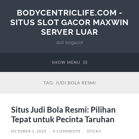
BODYCENTRICLIFE.COM -
SITUS SLOT GACOR MAXWIN
SERVER LUAR
slot tergacor
SHOW MENU
TAG:
JUDI BOLA RESMI
Situs Judi Bola Resmi: Pilihan
Tepat untuk Pecinta Taruhan
OCTOBER 1, 2025
/
0 COMMENTS
/
STICKY