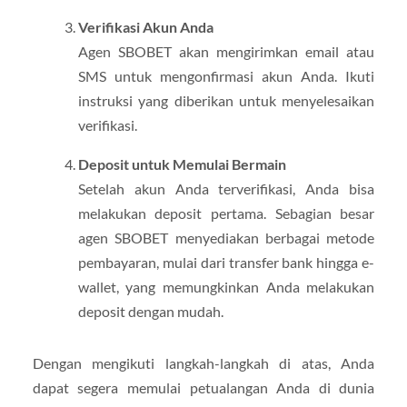
Verifikasi Akun Anda
Agen SBOBET akan mengirimkan email atau
SMS untuk mengonfirmasi akun Anda. Ikuti
instruksi yang diberikan untuk menyelesaikan
verifikasi.
Deposit untuk Memulai Bermain
Setelah akun Anda terverifikasi, Anda bisa
melakukan deposit pertama. Sebagian besar
agen SBOBET menyediakan berbagai metode
pembayaran, mulai dari transfer bank hingga e-
wallet, yang memungkinkan Anda melakukan
deposit dengan mudah.
Dengan mengikuti langkah-langkah di atas, Anda
dapat segera memulai petualangan Anda di dunia