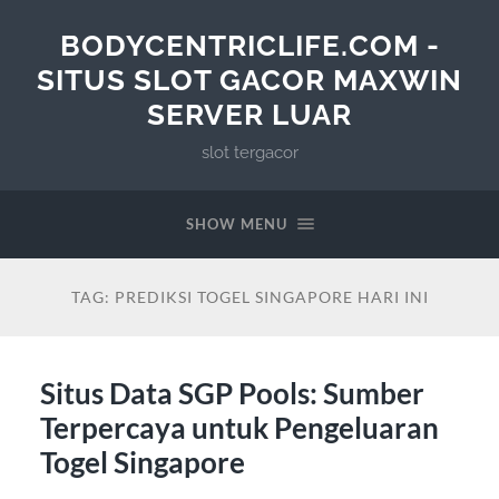
BODYCENTRICLIFE.COM -
SITUS SLOT GACOR MAXWIN
SERVER LUAR
slot tergacor
SHOW MENU
TAG:
PREDIKSI TOGEL SINGAPORE HARI INI
Situs Data SGP Pools: Sumber
Terpercaya untuk Pengeluaran
Togel Singapore