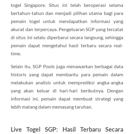
togel Singapore. Situs ini telah beroperasi selama
bertahun-tahun dan menjadi pilihan utama bagi para
pemain togel untuk mendapatkan informasi yang
akurat dan terpercaya. Pengeluaran SGP yang tercatat
di situs ini selalu diperbarui secara langsung, sehingga
pemain dapat mengetahui hasil terbaru secara real-
time.
Selain itu, SGP Pools juga menawarkan berbagai data
historis yang dapat membantu para pemain dalam
melakukan analisis untuk memprediksi angka-angka
yang akan keluar di hari-hari berikutnya. Dengan
informasi ini, pemain dapat membuat strategi yang
lebih matang dalam memasang taruhan.
Live Togel SGP: Hasil Terbaru Secara