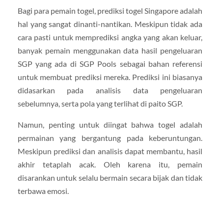
Bagi para pemain togel, prediksi togel Singapore adalah
hal yang sangat dinanti-nantikan. Meskipun tidak ada
cara pasti untuk memprediksi angka yang akan keluar,
banyak pemain menggunakan data hasil pengeluaran
SGP yang ada di SGP Pools sebagai bahan referensi
untuk membuat prediksi mereka. Prediksi ini biasanya
didasarkan pada analisis data pengeluaran
sebelumnya, serta pola yang terlihat di paito SGP.
Namun, penting untuk diingat bahwa togel adalah
permainan yang bergantung pada keberuntungan.
Meskipun prediksi dan analisis dapat membantu, hasil
akhir tetaplah acak. Oleh karena itu, pemain
disarankan untuk selalu bermain secara bijak dan tidak
terbawa emosi.