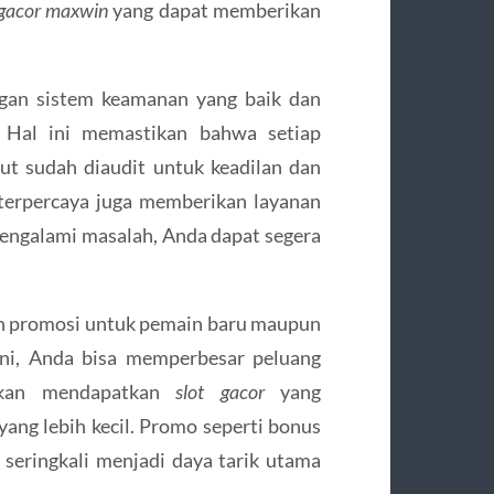
 gacor maxwin
yang dapat memberikan
engan sistem keamanan yang baik dan
i. Hal ini memastikan bahwa setiap
ut sudah diaudit untuk keadilan dan
t terpercaya juga memberikan layanan
mengalami masalah, Anda dapat segera
an promosi untuk pemain baru maupun
ni, Anda bisa memperbesar peluang
hkan mendapatkan
slot gacor
yang
ng lebih kecil. Promo seperti bonus
 seringkali menjadi daya tarik utama