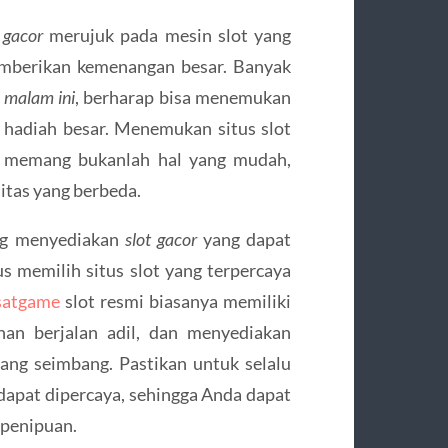
 gacor
merujuk pada mesin slot yang
emberikan kemenangan besar. Banyak
r malam ini
, berharap bisa menemukan
hadiah besar. Menemukan situs slot
memang bukanlah hal yang mudah,
litas yang berbeda.
ng menyediakan
slot gacor
yang dapat
memilih situs slot yang terpercaya
satgame
slot resmi biasanya memiliki
an berjalan adil, dan menyediakan
ng seimbang. Pastikan untuk selalu
dapat dipercaya, sehingga Anda dapat
 penipuan.