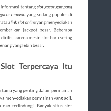
n informasi tentang
slot gacor gampang
t gacor maxwin
yang sedang populer di
r
atau
link slot online
yang menyediakan
emberikan jackpot besar. Beberapa
dirilis, karena mesin slot baru sering
enang yang lebih besar.
Slot Terpercaya Itu
pertama yang penting dalam permainan
hanya menyediakan permainan yang adil,
dan terlindungi. Banyak situs slot