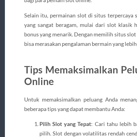
bagi para pemain slot online.
Selain itu, permainan slot di situs terpercaya
yang sangat beragam, mulai dari slot klasik h
bonus yang menarik. Dengan memilih situs slot
bisa merasakan pengalaman bermain yang lebi
Tips Memaksimalkan Pel
Online
Untuk memaksimalkan peluang Anda menang 
beberapa tips yang dapat membantu Anda:
Pilih Slot yang Tepat
: Cari tahu lebih
pilih. Slot dengan volatilitas rendah c