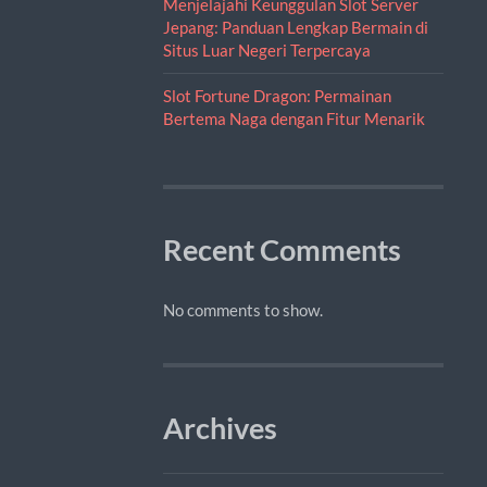
Menjelajahi Keunggulan Slot Server
Jepang: Panduan Lengkap Bermain di
Situs Luar Negeri Terpercaya
Slot Fortune Dragon: Permainan
Bertema Naga dengan Fitur Menarik
Recent Comments
No comments to show.
Archives