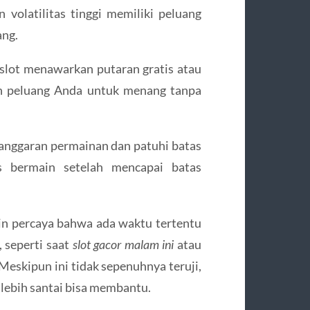
 volatilitas tinggi memiliki peluang
ang.
slot menawarkan putaran gratis atau
n peluang Anda untuk menang tanpa
 anggaran permainan dan patuhi batas
s bermain setelah mencapai batas
in percaya bahwa ada waktu tertentu
, seperti saat
slot gacor malam ini
atau
Meskipun ini tidak sepenuhnya teruji,
lebih santai bisa membantu.