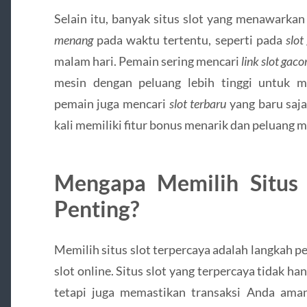
Selain itu, banyak situs slot yang menawarka
menang
pada waktu tertentu, seperti pada
slo
malam hari. Pemain sering mencari
link slot gaco
mesin dengan peluang lebih tinggi untuk m
pemain juga mencari
slot terbaru
yang baru saja 
kali memiliki fitur bonus menarik dan peluang m
Mengapa Memilih Situs 
Penting?
Memilih situs slot terpercaya adalah langkah 
slot online. Situs slot yang terpercaya tidak 
tetapi juga memastikan transaksi Anda aman 