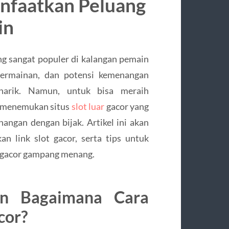
nfaatkan Peluang
in
ng sangat populer di kalangan pemain
ermainan, dan potensi kemenangan
arik. Namun, untuk bisa meraih
a menemukan situs
slot luar
gacor yang
ngan dengan bijak. Artikel ini akan
 link slot gacor, serta tips untuk
t gacor gampang menang.
an Bagaimana Cara
cor?