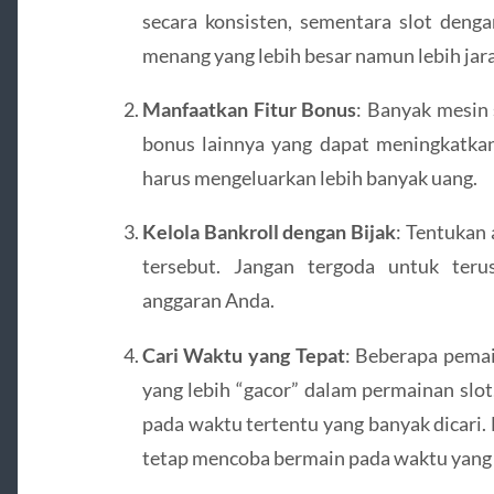
secara konsisten, sementara slot dengan
menang yang lebih besar namun lebih jar
Manfaatkan Fitur Bonus
: Banyak mesin 
bonus lainnya yang dapat meningkatka
harus mengeluarkan lebih banyak uang.
Kelola Bankroll dengan Bijak
: Tentukan
tersebut. Jangan tergoda untuk teru
anggaran Anda.
Cari Waktu yang Tepat
: Beberapa pema
yang lebih “gacor” dalam permainan slot
pada waktu tertentu yang banyak dicari. 
tetap mencoba bermain pada waktu yang 