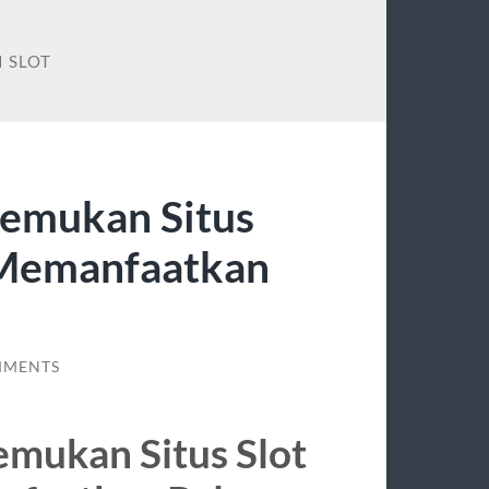
I SLOT
nemukan Situs
 Memanfaatkan
MMENTS
emukan Situs Slot