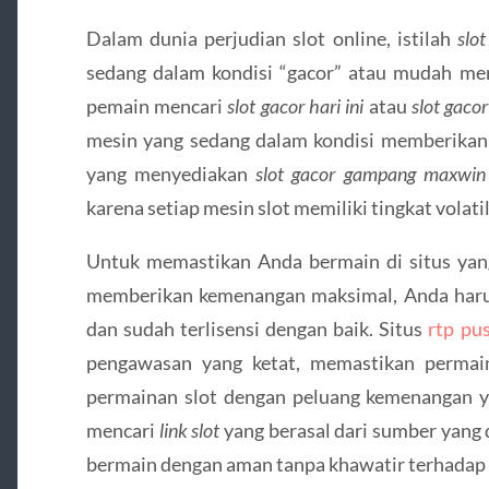
Dalam dunia perjudian slot online, istilah
slot
sedang dalam kondisi “gacor” atau mudah m
pemain mencari
slot gacor hari ini
atau
slot gaco
mesin yang sedang dalam kondisi memberikan 
yang menyediakan
slot gacor gampang maxwin
karena setiap mesin slot memiliki tingkat volati
Untuk memastikan Anda bermain di situs ya
memberikan kemenangan maksimal, Anda harus 
dan sudah terlisensi dengan baik. Situs
rtp pu
pengawasan yang ketat, memastikan permain
permainan slot dengan peluang kemenangan ya
mencari
link slot
yang berasal dari sumber yang 
bermain dengan aman tanpa khawatir terhadap