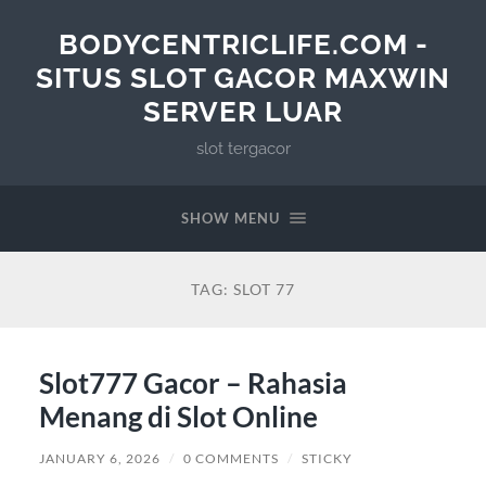
BODYCENTRICLIFE.COM -
SITUS SLOT GACOR MAXWIN
SERVER LUAR
slot tergacor
SHOW MENU
TAG:
SLOT 77
Slot777 Gacor – Rahasia
Menang di Slot Online
JANUARY 6, 2026
/
0 COMMENTS
/
STICKY