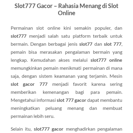
Slot777 Gacor – Rahasia Menang di Slot
Online
Permainan slot online kini semakin populer, dan
slot777
menjadi salah satu platform terbaik untuk
bermain. Dengan berbagai jenis
slot77
dan
slot 777
,
pemain bisa merasakan pengalaman bermain yang
lengkap. Kemudahan akses melalui
slot777 online
memungkinkan pemain menikmati permainan di mana
saja, dengan sistem keamanan yang terjamin. Mesin
slot gacor 777
menjadi favorit karena sering
memberikan kemenangan bagi para pemain.
Mengetahui informasi
slot 777 gacor
dapat membantu
meningkatkan peluang menang dan membuat
permainan lebih seru.
Selain itu,
slot777 gacor
menghadirkan pengalaman