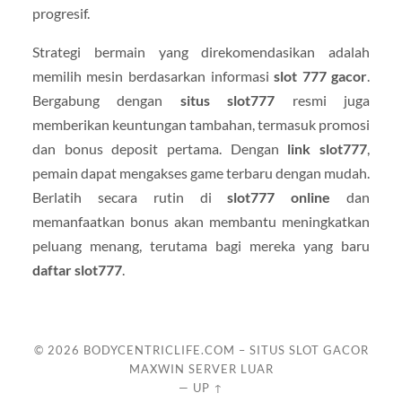
progresif.
Strategi bermain yang direkomendasikan adalah
memilih mesin berdasarkan informasi
slot 777 gacor
.
Bergabung dengan
situs slot777
resmi juga
memberikan keuntungan tambahan, termasuk promosi
dan bonus deposit pertama. Dengan
link slot777
,
pemain dapat mengakses game terbaru dengan mudah.
Berlatih secara rutin di
slot777 online
dan
memanfaatkan bonus akan membantu meningkatkan
peluang menang, terutama bagi mereka yang baru
daftar slot777
.
© 2026
BODYCENTRICLIFE.COM – SITUS SLOT GACOR
MAXWIN SERVER LUAR
—
UP ↑