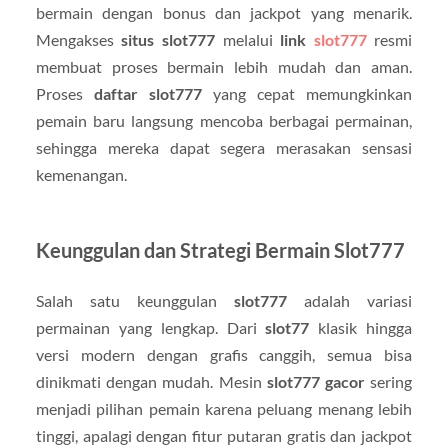
bermain dengan bonus dan jackpot yang menarik.
Mengakses
situs slot777
melalui
link
slot777
resmi
membuat proses bermain lebih mudah dan aman.
Proses
daftar slot777
yang cepat memungkinkan
pemain baru langsung mencoba berbagai permainan,
sehingga mereka dapat segera merasakan sensasi
kemenangan.
Keunggulan dan Strategi Bermain Slot777
Salah satu keunggulan
slot777
adalah variasi
permainan yang lengkap. Dari
slot77
klasik hingga
versi modern dengan grafis canggih, semua bisa
dinikmati dengan mudah. Mesin
slot777 gacor
sering
menjadi pilihan pemain karena peluang menang lebih
tinggi, apalagi dengan fitur putaran gratis dan jackpot