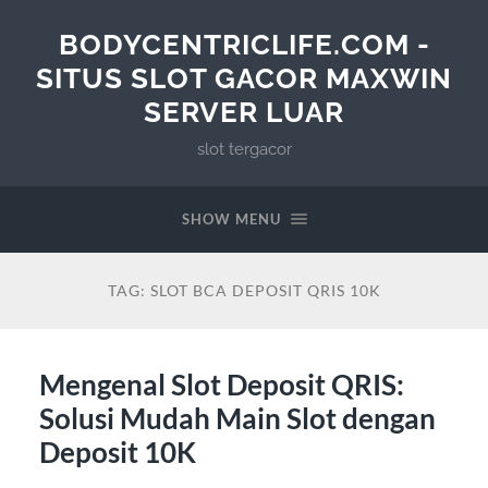
BODYCENTRICLIFE.COM -
SITUS SLOT GACOR MAXWIN
SERVER LUAR
slot tergacor
SHOW MENU
TAG:
SLOT BCA DEPOSIT QRIS 10K
Mengenal Slot Deposit QRIS:
Solusi Mudah Main Slot dengan
Deposit 10K