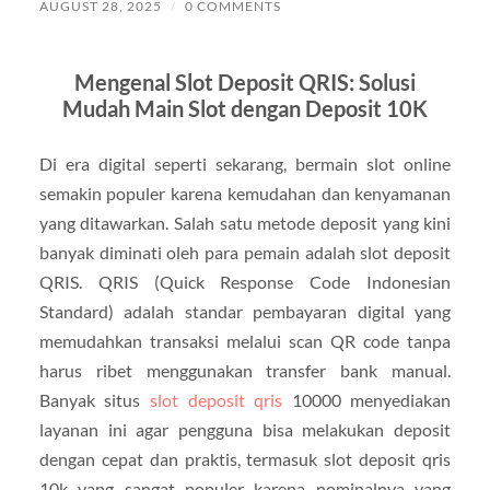
AUGUST 28, 2025
/
0 COMMENTS
Mengenal Slot Deposit QRIS: Solusi
Mudah Main Slot dengan Deposit 10K
Di era digital seperti sekarang, bermain slot online
semakin populer karena kemudahan dan kenyamanan
yang ditawarkan. Salah satu metode deposit yang kini
banyak diminati oleh para pemain adalah slot deposit
QRIS. QRIS (Quick Response Code Indonesian
Standard) adalah standar pembayaran digital yang
memudahkan transaksi melalui scan QR code tanpa
harus ribet menggunakan transfer bank manual.
Banyak situs
slot deposit qris
10000 menyediakan
layanan ini agar pengguna bisa melakukan deposit
dengan cepat dan praktis, termasuk slot deposit qris
10k yang sangat populer karena nominalnya yang