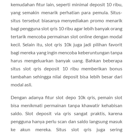
kemudahan fitur lain, seperti minimal deposit 10 ribu,
yang semakin menarik perhatian para pemula. Situs-
situs tersebut biasanya menyediakan promo menarik
bagi pengguna slot qris 10 ribu agar lebih banyak orang
tertarik mencoba permainan slot online dengan modal
kecil. Selain itu, slot qris 10k juga jadi pilihan favorit
bagi mereka yang ingin mencoba keberuntungan tanpa
harus mengeluarkan banyak uang. Bahkan beberapa
situs slot qris deposit 10 ribu memberikan bonus
tambahan sehingga nilai deposit bisa lebih besar dari
modal asli.
Dengan adanya fitur slot depo 10k qris, pemain slot
bisa menikmati permainan tanpa khawatir kehabisan
saldo. Slot deposit via qris sangat praktis, karena
pengguna hanya perlu scan dan saldo langsung masuk
ke akun mereka. Situs slot qris juga sering