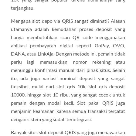
terjangkau.
Mengapa slot depo via QRIS sangat diminati? Alasan
utamanya adalah kemudahan proses deposit yang
hanya membutuhkan scan QR code menggunakan
aplikasi pembayaran digital seperti GoPay, OVO,
DANA, atau LinkAja. Dengan metode ini, pemain tidak
perlu lagi memasukkan nomor rekening atau
menunggu konfirmasi manual dari pihak situs. Selain
itu, ada juga variasi nominal deposit yang sangat
fleksibel, mulai dari slot qris 10k, slot qris deposit
10000, hingga slot 10 ribu, yang sangat cocok untuk
pemain dengan modal kecil. Slot pakai QRIS juga
menjamin keamanan karena semua transaksi tercatat
dengan sistem yang sudah terintegrasi.
Banyak situs slot deposit QRIS yang juga menawarkan