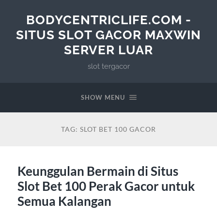
BODYCENTRICLIFE.COM -
SITUS SLOT GACOR MAXWIN
SERVER LUAR
slot tergacor
SHOW MENU
TAG:
SLOT BET 100 GACOR
Keunggulan Bermain di Situs
Slot Bet 100 Perak Gacor untuk
Semua Kalangan