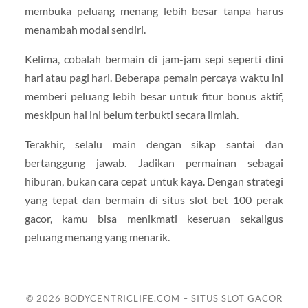
membuka peluang menang lebih besar tanpa harus
menambah modal sendiri.
Kelima, cobalah bermain di jam-jam sepi seperti dini
hari atau pagi hari. Beberapa pemain percaya waktu ini
memberi peluang lebih besar untuk fitur bonus aktif,
meskipun hal ini belum terbukti secara ilmiah.
Terakhir, selalu main dengan sikap santai dan
bertanggung jawab. Jadikan permainan sebagai
hiburan, bukan cara cepat untuk kaya. Dengan strategi
yang tepat dan bermain di situs slot bet 100 perak
gacor, kamu bisa menikmati keseruan sekaligus
peluang menang yang menarik.
© 2026
BODYCENTRICLIFE.COM – SITUS SLOT GACOR