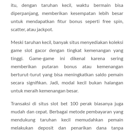
itu, dengan taruhan kecil, waktu bermain bisa
diperpanjang, memberikan kesempatan lebih besar
untuk mendapatkan fitur bonus seperti free spin,
scatter, atau jackpot.
Meski taruhan kecil, banyak situs menyediakan koleksi
game slot gacor dengan tingkat kemenangan yang
tinggi. Game-game ini dikenal karena sering
memberikan putaran bonus atau kemenangan
berturut-turut yang bisa meningkatkan saldo pemain
secara signifikan. Jadi, modal kecil bukan halangan
untuk meraih kemenangan besar.
Transaksi di situs slot bet 100 perak biasanya juga
mudah dan cepat. Berbagai metode pembayaran yang
mendukung taruhan kecil memudahkan pemain
melakukan deposit dan penarikan dana tanpa