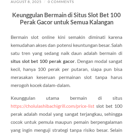
AUGUST 8, 2025
/
0 COMMENTS
Keunggulan Bermain di Situs Slot Bet 100
Perak Gacor untuk Semua Kalangan
Bermain slot online kini semakin diminati karena
kemudahan akses dan potensi keuntungan besar. Salah
satu tren yang sedang naik daun adalah bermain di
situs slot bet 100 perak gacor
. Dengan modal sangat
kecil, hanya 100 perak per putaran, siapa pun bisa
merasakan keseruan permainan slot tanpa harus
merogoh kocek dalam-dalam.
Keunggulan utama bermain di situs
https://cholulashibachigrill.com/price-list
slot bet 100
perak adalah modal yang sangat terjangkau, sehingga
cocok untuk pemula maupun pemain berpengalaman
yang ingin menguji strategi tanpa risiko besar. Selain