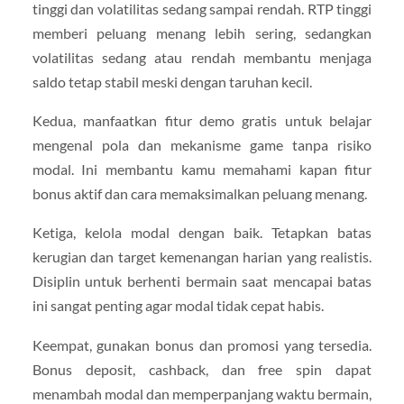
tinggi dan volatilitas sedang sampai rendah. RTP tinggi
memberi peluang menang lebih sering, sedangkan
volatilitas sedang atau rendah membantu menjaga
saldo tetap stabil meski dengan taruhan kecil.
Kedua, manfaatkan fitur demo gratis untuk belajar
mengenal pola dan mekanisme game tanpa risiko
modal. Ini membantu kamu memahami kapan fitur
bonus aktif dan cara memaksimalkan peluang menang.
Ketiga, kelola modal dengan baik. Tetapkan batas
kerugian dan target kemenangan harian yang realistis.
Disiplin untuk berhenti bermain saat mencapai batas
ini sangat penting agar modal tidak cepat habis.
Keempat, gunakan bonus dan promosi yang tersedia.
Bonus deposit, cashback, dan free spin dapat
menambah modal dan memperpanjang waktu bermain,