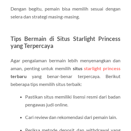
Dengan begitu, pemain bisa memilih sesuai dengan
selera dan strategi masing-masing.
Tips Bermain di Situs Starlight Princess
yang Terpercaya
Agar pengalaman bermain lebih menyenangkan dan
aman, penting untuk memilih
situs
starlight princess
terbaru
yang benar-benar terpercaya. Berikut
beberapa tips memilih situs terbaik:
Pastikan situs memiliki lisensi resmi dari badan
pengawas judi online.
Cari review dan rekomendasi dari pemain lain.
Periksa metode deposit dan withdrawal yang