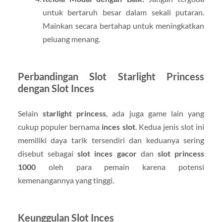
untuk bertaruh besar dalam sekali putaran.
Mainkan secara bertahap untuk meningkatkan
peluang menang.
Perbandingan Slot Starlight Princess
dengan Slot Inces
Selain
starlight princess
, ada juga game lain yang
cukup populer bernama
inces slot
. Kedua jenis slot ini
memiliki daya tarik tersendiri dan keduanya sering
disebut sebagai
slot inces gacor
dan
slot princess
1000
oleh para pemain karena potensi
kemenangannya yang tinggi.
Keunggulan Slot Inces