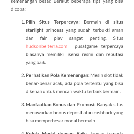
kemenangan besar. Berikut beberapa tips yang bisa
dicoba:
Pilih Situs Terpercaya:
Bermain di
situs
starlight princess
yang sudah terbukti aman
dan fair play sangat penting. Situs
hudsonbelterra.com
pusatgame terpercaya
biasanya memiliki lisensi resmi dan reputasi
yang baik.
Perhatikan Pola Kemenangan:
Mesin slot tidak
benar-benar acak, ada pola tertentu yang bisa
dikenali untuk mencari waktu terbaik bermain.
Manfaatkan Bonus dan Promosi:
Banyak situs
menawarkan bonus deposit atau cashback yang
bisa memperbesar modal bermain.
Kelola Modal dengan Baik:
Jangan tergoda