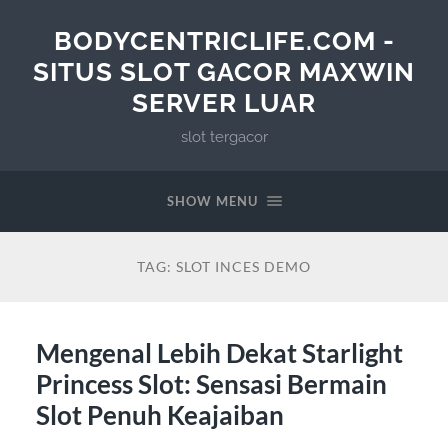
BODYCENTRICLIFE.COM -
SITUS SLOT GACOR MAXWIN
SERVER LUAR
slot tergacor
SHOW MENU
TAG:
SLOT INCES DEMO
Mengenal Lebih Dekat Starlight
Princess Slot: Sensasi Bermain
Slot Penuh Keajaiban