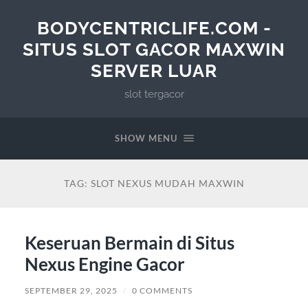
BODYCENTRICLIFE.COM -
SITUS SLOT GACOR MAXWIN
SERVER LUAR
slot tergacor
SHOW MENU
TAG:
SLOT NEXUS MUDAH MAXWIN
Keseruan Bermain di Situs
Nexus Engine Gacor
SEPTEMBER 29, 2025
/
0 COMMENTS