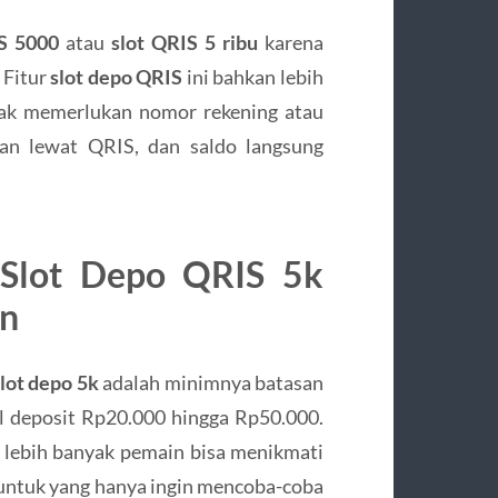
IS 5000
atau
slot QRIS 5 ribu
karena
 Fitur
slot depo QRIS
ini bahkan lebih
idak memerlukan nomor rekening atau
an lewat QRIS, dan saldo langsung
 Slot Depo QRIS 5k
in
lot depo 5k
adalah minimnya batasan
l deposit Rp20.000 hingga Rp50.000.
, lebih banyak pemain bisa menikmati
, untuk yang hanya ingin mencoba-coba