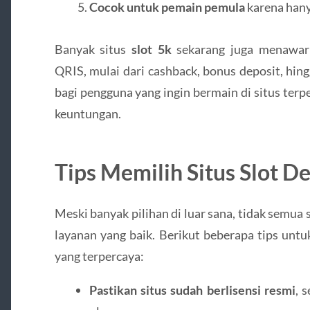
Cocok untuk pemain pemula
karena hany
Banyak situs
slot 5k
sekarang juga menawar
QRIS, mulai dari cashback, bonus deposit, hing
bagi pengguna yang ingin bermain di situs ter
keuntungan.
Tips Memilih Situs Slot D
Meski banyak pilihan di luar sana, tidak semua 
layanan yang baik. Berikut beberapa tips unt
yang terpercaya:
Pastikan situs sudah berlisensi resmi
, 