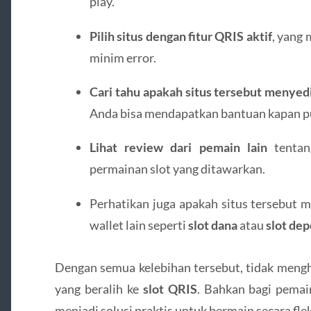
play.
Pilih situs dengan fitur QRIS aktif
, yang
minim error.
Cari tahu apakah situs tersebut menyed
Anda bisa mendapatkan bantuan kapan p
Lihat review dari pemain lain
tentang
permainan slot yang ditawarkan.
Perhatikan juga apakah situs tersebut
wallet lain seperti
slot dana
atau
slot dep
Dengan semua kelebihan tersebut, tidak meng
yang beralih ke
slot QRIS
. Bahkan bagi pemai
menjadi solusi praktis untuk bermain secara flek