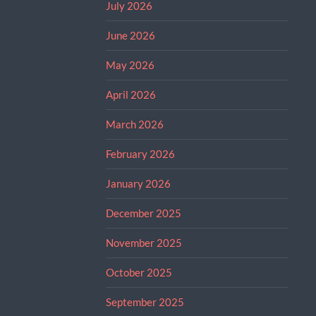
July 2026
June 2026
May 2026
April 2026
March 2026
February 2026
January 2026
December 2025
November 2025
October 2025
September 2025