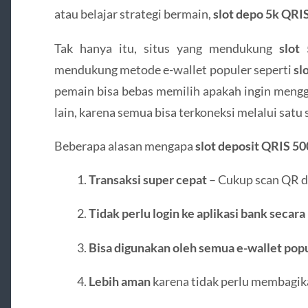
atau belajar strategi bermain,
slot depo 5k QRI
Tak hanya itu, situs yang mendukung
slot 
mendukung metode e-wallet populer seperti
sl
pemain bisa bebas memilih apakah ingin mengg
lain, karena semua bisa terkoneksi melalui sat
Beberapa alasan mengapa
slot deposit QRIS 5
Transaksi super cepat
– Cukup scan QR d
Tidak perlu login ke aplikasi bank secara
Bisa digunakan oleh semua e-wallet popu
Lebih aman
karena tidak perlu membagik