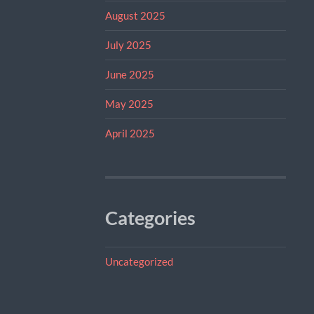
August 2025
July 2025
June 2025
May 2025
April 2025
Categories
Uncategorized