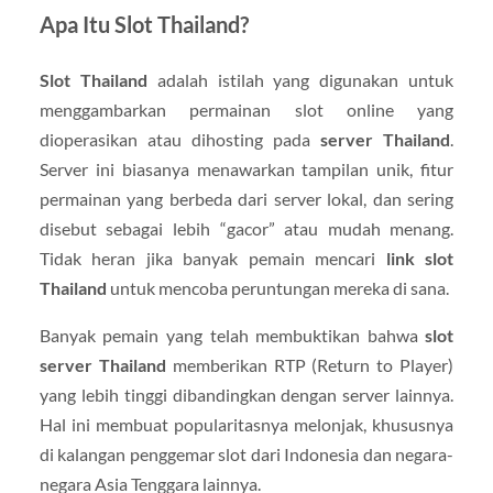
Apa Itu Slot Thailand?
Slot Thailand
adalah istilah yang digunakan untuk
menggambarkan permainan slot online yang
dioperasikan atau dihosting pada
server Thailand
.
Server ini biasanya menawarkan tampilan unik, fitur
permainan yang berbeda dari server lokal, dan sering
disebut sebagai lebih “gacor” atau mudah menang.
Tidak heran jika banyak pemain mencari
link slot
Thailand
untuk mencoba peruntungan mereka di sana.
Banyak pemain yang telah membuktikan bahwa
slot
server Thailand
memberikan RTP (Return to Player)
yang lebih tinggi dibandingkan dengan server lainnya.
Hal ini membuat popularitasnya melonjak, khususnya
di kalangan penggemar slot dari Indonesia dan negara-
negara Asia Tenggara lainnya.