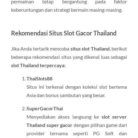
permainan tetap bergantung pada faktor
keberuntungan dan strategi bermain masing-masing.
Rekomendasi Situs Slot Gacor Thailand
Jika Anda tertarik mencoba
situs slot Thailand
, berikut
beberapa rekomendasi situs yang dikenal luas sebagai
slot Thailand terpercaya
:
ThaiSlots88
Situs ini terkenal dengan koleksi slot bertema
Asia dan bonus sambutan yang besar.
SuperGacorThai
Menyediakan akses langsung ke
slot server
Thailand super gacor
dengan pilihan game dari
provider ternama seperti PG Soft dan