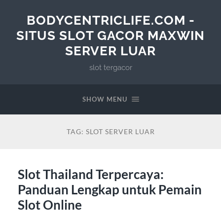
BODYCENTRICLIFE.COM -
SITUS SLOT GACOR MAXWIN
SERVER LUAR
slot tergacor
SHOW MENU
TAG:
SLOT SERVER LUAR
Slot Thailand Terpercaya:
Panduan Lengkap untuk Pemain
Slot Online