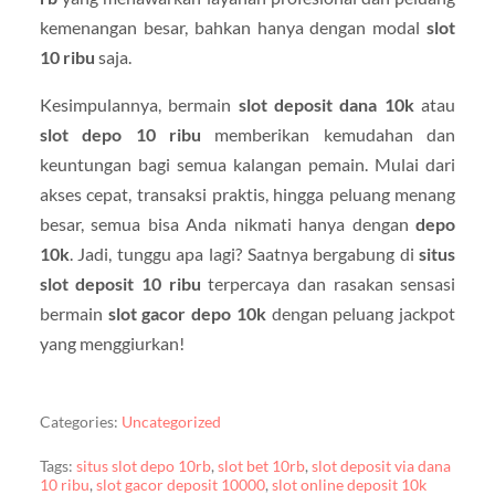
kemenangan besar, bahkan hanya dengan modal
slot
10 ribu
saja.
Kesimpulannya, bermain
slot deposit dana 10k
atau
slot depo 10 ribu
memberikan kemudahan dan
keuntungan bagi semua kalangan pemain. Mulai dari
akses cepat, transaksi praktis, hingga peluang menang
besar, semua bisa Anda nikmati hanya dengan
depo
10k
. Jadi, tunggu apa lagi? Saatnya bergabung di
situs
slot deposit 10 ribu
terpercaya dan rasakan sensasi
bermain
slot gacor depo 10k
dengan peluang jackpot
yang menggiurkan!
Categories:
Uncategorized
Tags:
situs slot depo 10rb
,
slot bet 10rb
,
slot deposit via dana
10 ribu
,
slot gacor deposit 10000
,
slot online deposit 10k