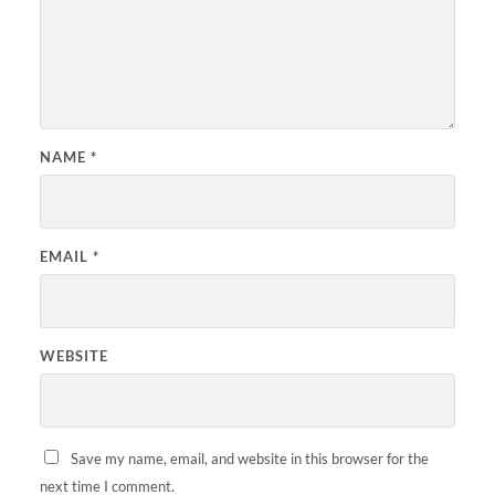
NAME
*
EMAIL
*
WEBSITE
Save my name, email, and website in this browser for the
next time I comment.