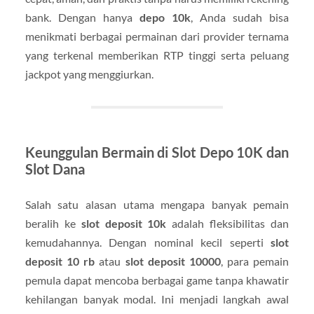
bank. Dengan hanya
depo 10k
, Anda sudah bisa
menikmati berbagai permainan dari provider ternama
yang terkenal memberikan RTP tinggi serta peluang
jackpot yang menggiurkan.
Keunggulan Bermain di Slot Depo 10K dan
Slot Dana
Salah satu alasan utama mengapa banyak pemain
beralih ke
slot deposit 10k
adalah fleksibilitas dan
kemudahannya. Dengan nominal kecil seperti
slot
deposit 10 rb
atau
slot deposit 10000
, para pemain
pemula dapat mencoba berbagai game tanpa khawatir
kehilangan banyak modal. Ini menjadi langkah awal