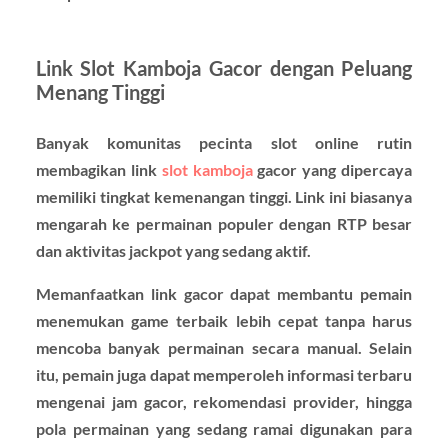
Link Slot Kamboja Gacor dengan Peluang
Menang Tinggi
Banyak komunitas pecinta slot online rutin
membagikan link
slot kamboja
gacor yang dipercaya
memiliki tingkat kemenangan tinggi. Link ini biasanya
mengarah ke permainan populer dengan RTP besar
dan aktivitas jackpot yang sedang aktif.
Memanfaatkan link gacor dapat membantu pemain
menemukan game terbaik lebih cepat tanpa harus
mencoba banyak permainan secara manual. Selain
itu, pemain juga dapat memperoleh informasi terbaru
mengenai jam gacor, rekomendasi provider, hingga
pola permainan yang sedang ramai digunakan para