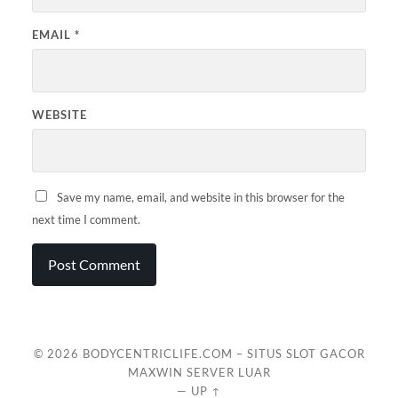
EMAIL
*
WEBSITE
Save my name, email, and website in this browser for the
next time I comment.
© 2026
BODYCENTRICLIFE.COM – SITUS SLOT GACOR
MAXWIN SERVER LUAR
—
UP ↑