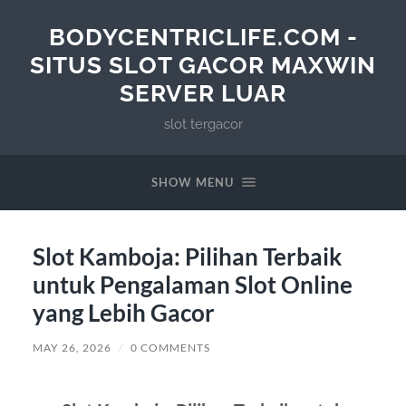
BODYCENTRICLIFE.COM -
SITUS SLOT GACOR MAXWIN
SERVER LUAR
slot tergacor
SHOW MENU
Slot Kamboja: Pilihan Terbaik
untuk Pengalaman Slot Online
yang Lebih Gacor
MAY 26, 2026
/
0 COMMENTS