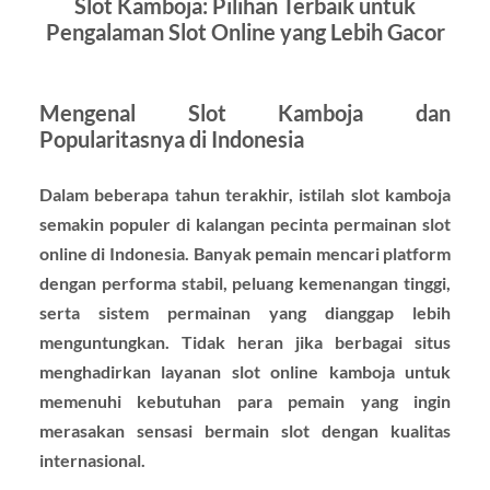
Slot Kamboja: Pilihan Terbaik untuk
Pengalaman Slot Online yang Lebih Gacor
Mengenal Slot Kamboja dan
Popularitasnya di Indonesia
Dalam beberapa tahun terakhir, istilah slot kamboja
semakin populer di kalangan pecinta permainan slot
online di Indonesia. Banyak pemain mencari platform
dengan performa stabil, peluang kemenangan tinggi,
serta sistem permainan yang dianggap lebih
menguntungkan. Tidak heran jika berbagai situs
menghadirkan layanan slot online kamboja untuk
memenuhi kebutuhan para pemain yang ingin
merasakan sensasi bermain slot dengan kualitas
internasional.