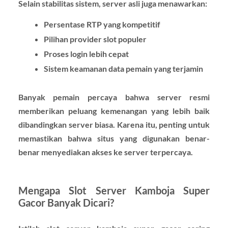
Selain stabilitas sistem, server asli juga menawarkan:
Persentase RTP yang kompetitif
Pilihan provider slot populer
Proses login lebih cepat
Sistem keamanan data pemain yang terjamin
Banyak pemain percaya bahwa server resmi
memberikan peluang kemenangan yang lebih baik
dibandingkan server biasa. Karena itu, penting untuk
memastikan bahwa situs yang digunakan benar-
benar menyediakan akses ke server terpercaya.
Mengapa Slot Server Kamboja Super
Gacor Banyak Dicari?