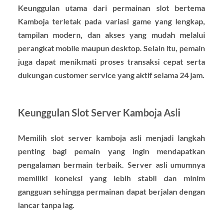
Keunggulan utama dari permainan slot bertema
Kamboja terletak pada variasi game yang lengkap,
tampilan modern, dan akses yang mudah melalui
perangkat mobile maupun desktop. Selain itu, pemain
juga dapat menikmati proses transaksi cepat serta
dukungan customer service yang aktif selama 24 jam.
Keunggulan Slot Server Kamboja Asli
Memilih slot server kamboja asli menjadi langkah
penting bagi pemain yang ingin mendapatkan
pengalaman bermain terbaik. Server asli umumnya
memiliki koneksi yang lebih stabil dan minim
gangguan sehingga permainan dapat berjalan dengan
lancar tanpa lag.