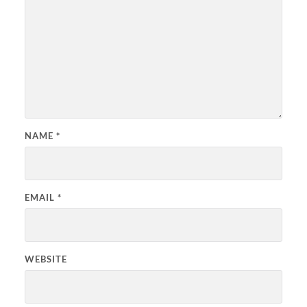
NAME
*
EMAIL
*
WEBSITE