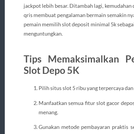
jackpot lebih besar. Ditambah lagi, kemudahan 
qris membuat pengalaman bermain semakin nyam
pemain memilih slot deposit minimal 5k sebaga
menguntungkan.
Tips Memaksimalkan P
Slot Depo 5K
Pilih situs slot 5 ribu yang terpercaya dan
Manfaatkan semua fitur slot gacor depo
menang.
Gunakan metode pembayaran praktis sepe