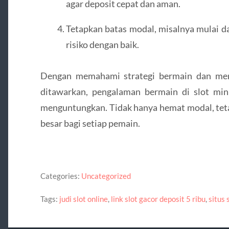
agar deposit cepat dan aman.
Tetapkan batas modal, misalnya mulai da
risiko dengan baik.
Dengan memahami strategi bermain dan me
ditawarkan, pengalaman bermain di slot mi
menguntungkan. Tidak hanya hemat modal, tet
besar bagi setiap pemain.
Categories:
Uncategorized
Tags:
judi slot online
,
link slot gacor deposit 5 ribu
,
situs 