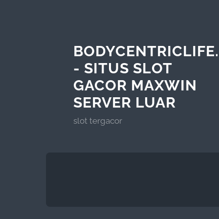
BODYCENTRICLIFE
- SITUS SLOT
GACOR MAXWIN
SERVER LUAR
slot tergacor