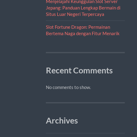
Menjelajahi Keunggulan Slot Server
Jepang: Panduan Lengkap Bermain di
Situs Luar Negeri Terpercaya
Slot Fortune Dragon: Permainan
Bertema Naga dengan Fitur Menarik
Recent Comments
No comments to show.
Archives