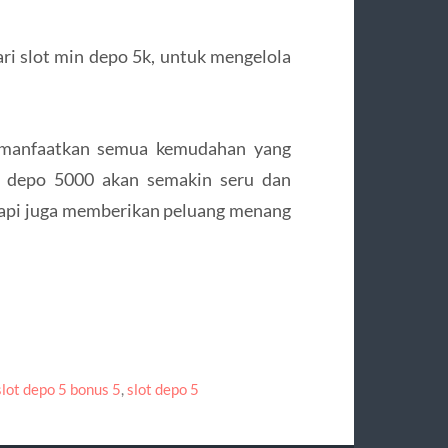
ri slot min depo 5k, untuk mengelola
manfaatkan semua kemudahan yang
n depo 5000 akan semakin seru dan
api juga memberikan peluang menang
slot depo 5 bonus 5
,
slot depo 5