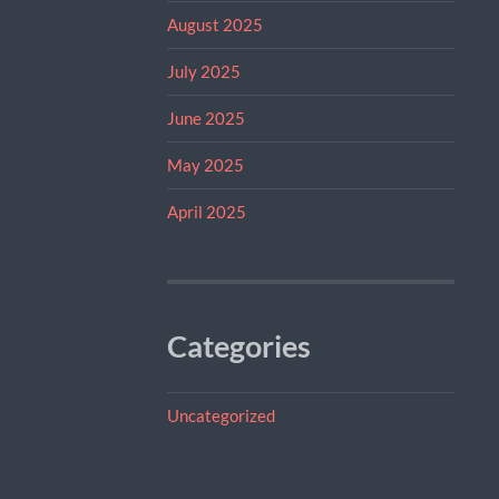
August 2025
July 2025
June 2025
May 2025
April 2025
Categories
Uncategorized