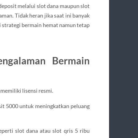
deposit melalui slot dana maupun slot
an. Tidak heran jika saat ini banyak
i strategi bermain hemat namun tetap
engalaman Bermain
 memiliki lisensi resmi.
sit 5000 untuk meningkatkan peluang
rti slot dana atau slot qris 5 ribu