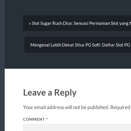
« Slot Sugar Rush Dice: Sensasi Permainan Slot yan
Mengenal Lebih Dekat Situs PG Soft: Daftar Slot PG
Leave a Reply
Your email address will not be published.
Required 
COMMENT
*